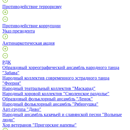
Противодействие терроризму
Противодействие коррупции
Указ президента
Антинаркотическая акция
РДК
Образцовый хореографический ансамбль народного танца
"Забава"
Народный коллектив современного эстрадного танца
"Феерия"
Народный театральный коллектив "Маскарад"
Народный хоровой коллектив "Смоленское раздолье"
Образцовый фольклорный ансамбль "Ленок"
Народный фольклорный ансамбль "Рябинушка"
Арт-группа "Диво"
Народный ансамбль казачьей и славянской песни "Вольные
люди"
Хор ветеранов "Пригорские напевы"