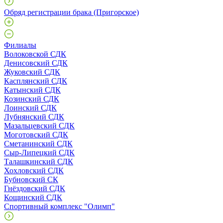
Обряд регистрации брака (Пригорское)
Филиалы
Волоковской СДК
Денисовский СДК
Жуковский СДК
Касплянский СДК
Катынский СДК
Козинский СДК
Лоинский СДК
Лубнянский СДК
Мазальцевский СДК
Моготовский СДК
Сметанинский СДК
Сыр-Липецкий СДК
Талашкинский СДК
Хохловский СДК
Бубновский СК
Гнёздовский СДК
Кощинский СДК
Спортивный комплекс "Олимп"