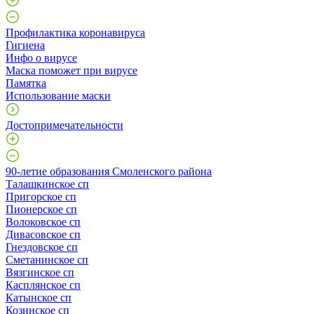
Профилактика коронавируса
Гигиена
Инфо о вирусе
Маска поможет при вирусе
Памятка
Использование маски
Достопримечательности
90-летие образования Смоленского района
Талашкинское сп
Пригорское сп
Пионерское сп
Волоковское сп
Дивасовское сп
Гнездовское сп
Сметанинское сп
Вязгинское сп
Касплянское сп
Катынское сп
Козинское сп