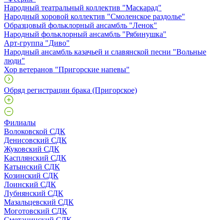
Народный театральный коллектив "Маскарад"
Народный хоровой коллектив "Смоленское раздолье"
Образцовый фольклорный ансамбль "Ленок"
Народный фольклорный ансамбль "Рябинушка"
Арт-группа "Диво"
Народный ансамбль казачьей и славянской песни "Вольные
люди"
Хор ветеранов "Пригорские напевы"
Обряд регистрации брака (Пригорское)
Филиалы
Волоковской СДК
Денисовский СДК
Жуковский СДК
Касплянский СДК
Катынский СДК
Козинский СДК
Лоинский СДК
Лубнянский СДК
Мазальцевский СДК
Моготовский СДК
Сметанинский СДК