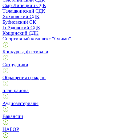
Сыр-Липецкий СДК
Талашкинский СДК
Хохловский СДК
Бубновский СК
Гнёздовский СДК
Кощинский СДК
Спортивный комплекс "Олимп"
Конкурсы, фестивали
Сотрудники
Обращения граждан
план района
Аудиоматериалы
Вакансии
НАБОР