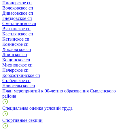
Пионерское сп
Волоковское сп
Дивасовское сп
Гнездовское сп
Сметанинское сп
Вязгинское сп
Касплянское сп
Катынское сп
Козинское сп
Хохловское сп
Лоинское сп
Кощинское сп
Михновское сп
Печерское сп
Корохоткинское сп
Стабенское сп
Новосельское сп
План мероприятий к 90-летию образования Смоленского
района
Специальная оценка условий труда
Спортивные секции