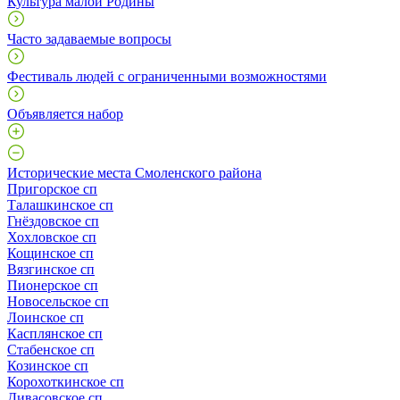
Культура малой Родины
Часто задаваемые вопросы
Фестиваль людей с ограниченными возможностями
Объявляется набор
Исторические места Смоленского района
Пригорское сп
Талашкинское сп
Гнёздовское сп
Хохловское сп
Кощинское сп
Вязгинское сп
Пионерское сп
Новосельское сп
Лоинское сп
Касплянское сп
Стабенское сп
Козинское сп
Корохоткинское сп
Дивасовское сп