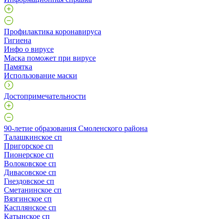
Профилактика коронавируса
Гигиена
Инфо о вирусе
Маска поможет при вирусе
Памятка
Использование маски
Достопримечательности
90-летие образования Смоленского района
Талашкинское сп
Пригорское сп
Пионерское сп
Волоковское сп
Дивасовское сп
Гнездовское сп
Сметанинское сп
Вязгинское сп
Касплянское сп
Катынское сп