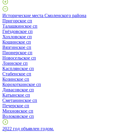
Исторические места Смоленского района
Пригорское сп
Талашкинское сп
Гнёздовское сп
Хохловское сп
Кощинское сп
Вязгинское сп
Пионерское сп
Новосельское сп
Лоинское сп
Касплянское сп
Стабенское сп
Козинское сп
Корохоткинское сп
Дивасовское сп
Катынское сп
Сметанинское сп
Печерское сп
Михновское сп
Волоковское сп
2022 год объявлен годом.