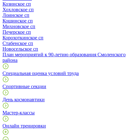
Козинское сп
Хохловское сп
Лоинское сп
Кощинское сп
Михновское сп
Печерское сп
Корохоткинское сп
Стабенское сп
Новосельское сп
План мероприятий к 90-летию образования Смоленского
района
Специальная оценка условий труда
Спортивные секции
День космонавтики
Мастер-классы
Онлайн тренировки