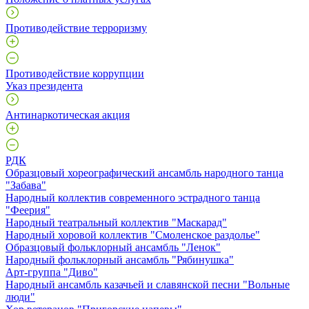
Противодействие терроризму
Противодействие коррупции
Указ президента
Антинаркотическая акция
РДК
Образцовый хореографический ансамбль народного танца
"Забава"
Народный коллектив современного эстрадного танца
"Феерия"
Народный театральный коллектив "Маскарад"
Народный хоровой коллектив "Смоленское раздолье"
Образцовый фольклорный ансамбль "Ленок"
Народный фольклорный ансамбль "Рябинушка"
Арт-группа "Диво"
Народный ансамбль казачьей и славянской песни "Вольные
люди"