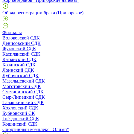
Хор ветеранов "Пригорские напевы"
Обряд регистрации брака (Пригорское)
Филиалы
Волоковской СДК
Денисовский СДК
Жуковский СДК
Касплянский СДК
Катынский СДК
Козинский СДК
Лоинский СДК
Лубнянский СДК
Мазальцевский СДК
Моготовский СДК
Сметанинский СДК
Сыр-Липецкий СДК
Талашкинский СДК
Хохловский СДК
Бубновский СК
Гнёздовский СДК
Кощинский СДК
Спортивный комплекс "Олимп"